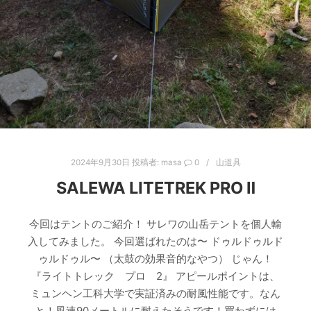
2024年9月30日
投稿者:
masa
0
山道具
SALEWA LITETREK PRO Ⅱ
今回はテントのご紹介！ サレワの山岳テントを個人輸
入してみました。 今回選ばれたのは〜 ドゥルドゥルド
ゥルドゥル〜 （太鼓の効果音的なやつ） じゃん！
『ライトトレック プロ 2』 アピールポイントは、
ミュンヘン工科大学で実証済みの耐風性能です。なん
と！風速90メートルに耐えたそうです！買わずには