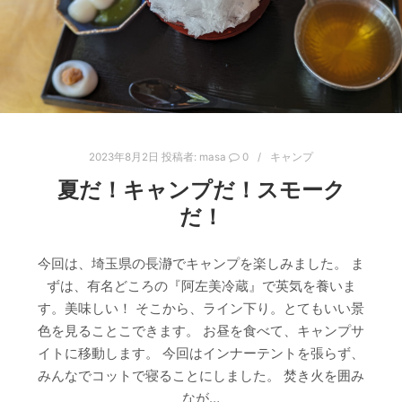
2023年8月2日
投稿者:
masa
0
キャンプ
夏だ！キャンプだ！スモーク
だ！
今回は、埼玉県の長瀞でキャンプを楽しみました。 ま
ずは、有名どころの『阿左美冷蔵』で英気を養いま
す。美味しい！ そこから、ライン下り。とてもいい景
色を見ることこできます。 お昼を食べて、キャンプサ
イトに移動します。 今回はインナーテントを張らず、
みんなでコットで寝ることにしました。 焚き火を囲み
なが…