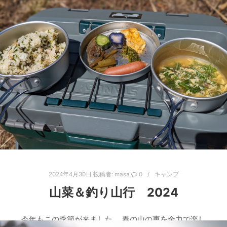
2024年4月30日
投稿者:
masa
0
キャンプ
山菜＆釣り山行 2024
今年もこの季節が来ました。 春の山の恵を全力で楽し