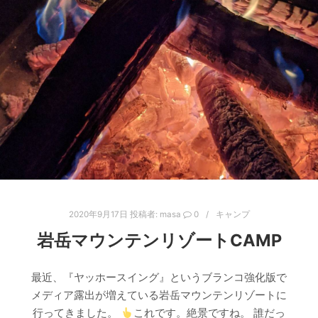
2020年9月17日
投稿者:
masa
0
キャンプ
岩岳マウンテンリゾートCAMP
最近、『ヤッホースイング』というブランコ強化版で
メディア露出が増えている岩岳マウンテンリゾートに
行ってきました。
これです。絶景ですね。 誰だっ