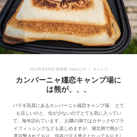
2023年8月14日
投稿者:
masa
0
キャンプ
カンパーニャ嬬恋キャンプ場に
は熊が、、、
バラギ高原にあるカンパーニャ嬬恋キャンプ場。 とて
も涼しいのと、虫が少ないのでとても気に入ってい
て、毎年訪れています。 お隣の湖ではカヤックやフラ
イフィッシングなども楽しめますが、湖北側で熊が二
度目撃されており、現在は立入禁止となっておりまし