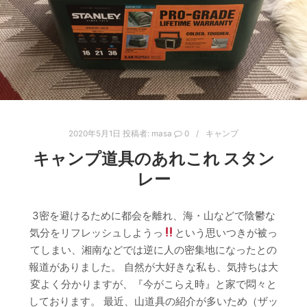
2020年5月1日
投稿者:
masa
0
キャンプ
キャンプ道具のあれこれ スタン
レー
3密を避けるために都会を離れ、海・山などで陰鬱な
気分をリフレッシュしようっ
という思いつきが被っ
てしまい、湘南などでは逆に人の密集地になったとの
報道がありました。 自然が大好きな私も、気持ちは大
変よく分かりますが、『今がこらえ時』と家で悶々と
しております。 最近、山道具の紹介が多いため（ザッ