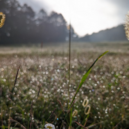
める季節。 待ちに待った山菜採り。 ゴールデンウィー
ク前半、期待を胸に、急いで準備をします。今回は、
釣りも山菜もということで、金曜日の夜出発、朝一か
ら動き始めます。 ちょっとどんより天気ですが、山登
りではないので、気になりません。 早速、タラの芽。
こ…
続きを読む
キャンプ