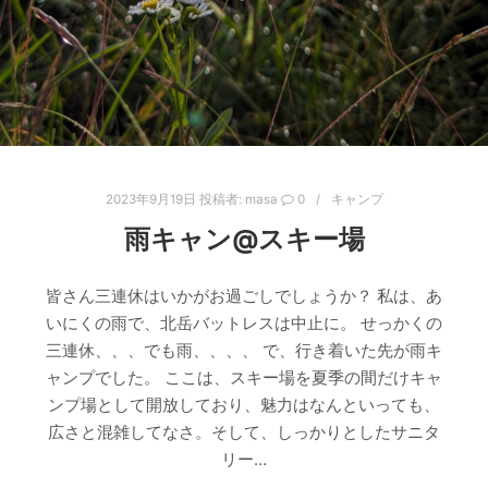
2023年9月19日
投稿者:
masa
0
キャンプ
雨キャン@スキー場
皆さん三連休はいかがお過ごしでしょうか？ 私は、あ
いにくの雨で、北岳バットレスは中止に。 せっかくの
三連休、、、でも雨、、、、 で、行き着いた先が雨キ
ャンプでした。 ここは、スキー場を夏季の間だけキャ
ンプ場として開放しており、魅力はなんといっても、
広さと混雑してなさ。そして、しっかりとしたサニタ
リー…