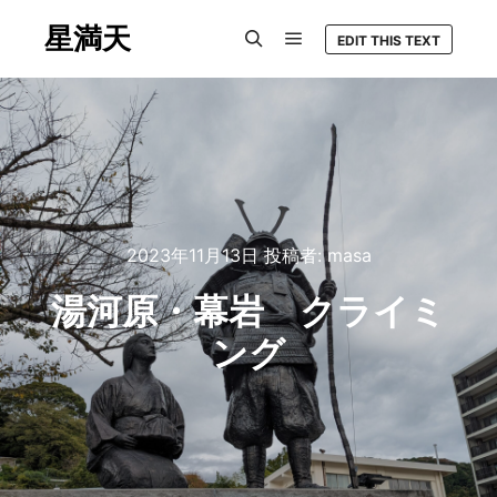
星満天
EDIT THIS TEXT
メインメニュー
検索
2023年11月13日
投稿者:
masa
湯河原・幕岩 クライミ
ング