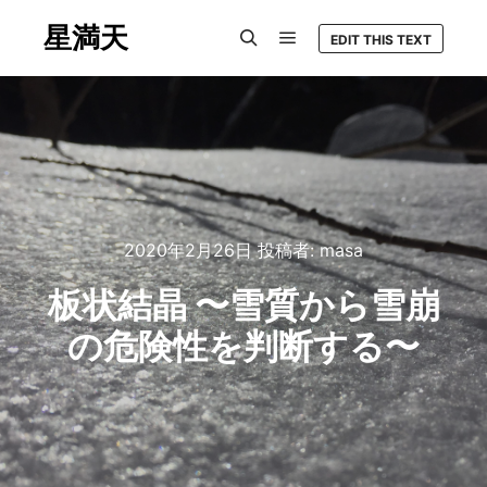
星満天
EDIT THIS TEXT
メインメニュー
検索
2020年2月26日
投稿者:
masa
板状結晶 〜雪質から雪崩
の危険性を判断する〜