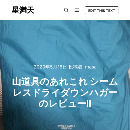
星満天
EDIT THIS TEXT
メインメニュー
検索
2020年5月16日
投稿者:
masa
山道具のあれこれ シーム
レスドライダウンハガー
のレビューⅡ