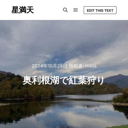
星満天
EDIT THIS TEXT
メインメニュー
検索
2024年10月28日
投稿者:
masa
奥利根湖で紅葉狩り