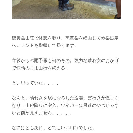
硫黄岳山荘で休憩を取り、硫黄岳を経由して赤岳鉱泉
へ。テントを撤収して帰ります。
午後からの雨予報も何のその。強力な晴れ女のおかげ
で快晴のまま山行を終える。
と、思っていた、、、、
なんと、晴れ女を駅におろした途端、雲行きが怪しく
なり、土砂降りに突入。ワイパーは最速のやつじゃな
いと前が見えません、、、、、
なにはともあれ、とてもいい山行でした。