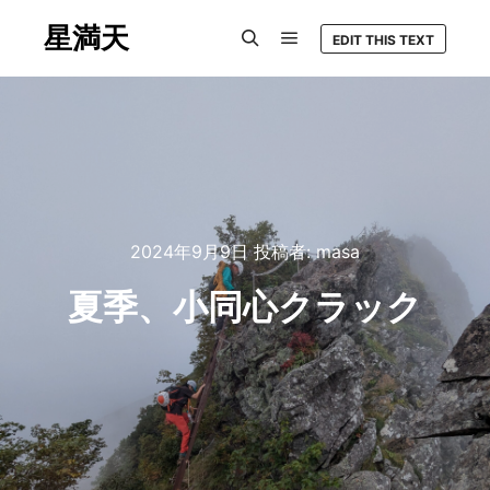
星満天
EDIT THIS TEXT
メインメニュー
検索
2024年9月9日
投稿者:
masa
夏季、小同心クラック